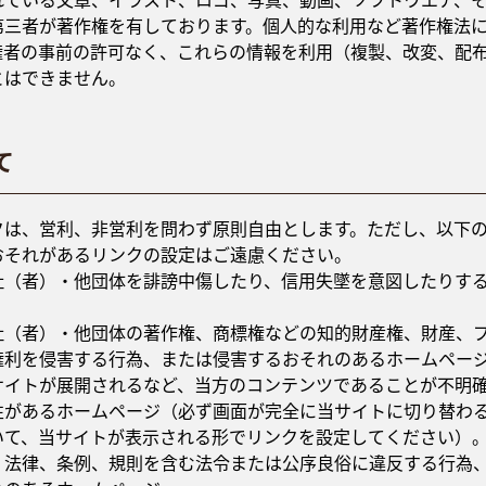
れている文章、イラスト、ロゴ、写真、動画、ソフトウエア、
第三者が著作権を有しております。個人的な利用など著作権法
権者の事前の許可なく、これらの情報を利用（複製、改変、配
とはできません。
て
クは、営利、非営利を問わず原則自由とします。ただし、以下
おそれがあるリンクの設定はご遠慮ください。
社（者）・他団体を誹謗中傷したり、信用失墜を意図したりす
社（者）・他団体の著作権、商標権などの知的財産権、財産、
権利を侵害する行為、または侵害するおそれのあるホームペー
サイトが展開されるなど、当方のコンテンツであることが不明
性があるホームページ（必ず画面が完全に当サイトに切り替わ
いて、当サイトが表示される形でリンクを設定してください）
、法律、条例、規則を含む法令または公序良俗に違反する行為