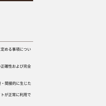
に定める事項につい
の正確性および完全
。
接・間接的に生じた
イトが正常に利用で